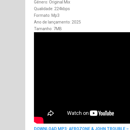
Género: Original Mix
Qualidade: 224kbps
Formato: Mp3
Ano de lançamento: 2025
Tamanho: 7MB
DOWNLOAD MP3: AFROZONE & JOHN TROUBLE – NI