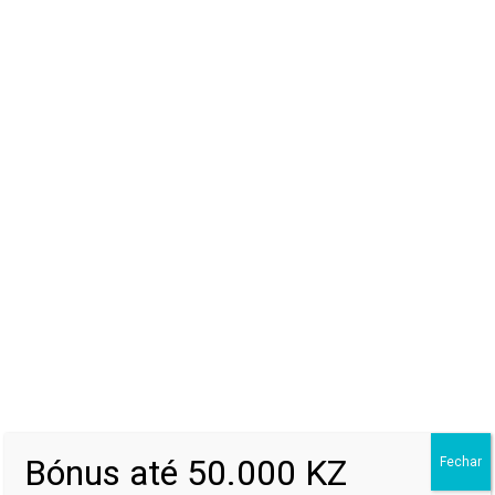
Yola Araújo – Hitmaker (Album)
Yola Araújo – Contigo É Só Amor
T-Rex – LEMBRAR
MONSTA – SAUDADE
Bónus até 50.000 KZ
Fechar