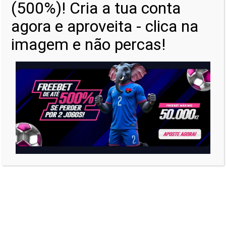
(500%)! Cria a tua conta
agora e aproveita - clica na
T-Rex – YOU KNOW
imagem e não percas!
Yola Araújo – Desporto de
Sofrimento
T-Rex – CHANCE (feat. Goldie,
Mkmike & RafromdaCo)
T-Rex – CIDADE