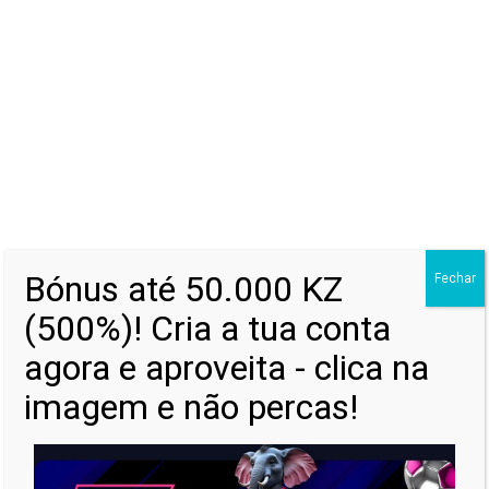
Eman Chabas – Chega Lá (Prod.
Silibé)
Dj Loló feat. Dada 2 & Douro Júnior
– Flex Infantil
Eric Rodrigues, SK5naVOZ,
Bónus até 50.000 KZ
Fechar
404ducce – Amor da Tua Vida
(500%)! Cria a tua conta
agora e aproveita - clica na
imagem e não percas!
Delma Silva x Mozany e D
´Benilson – Agorinha mesmo
(Prod.Dj Kalisboy)