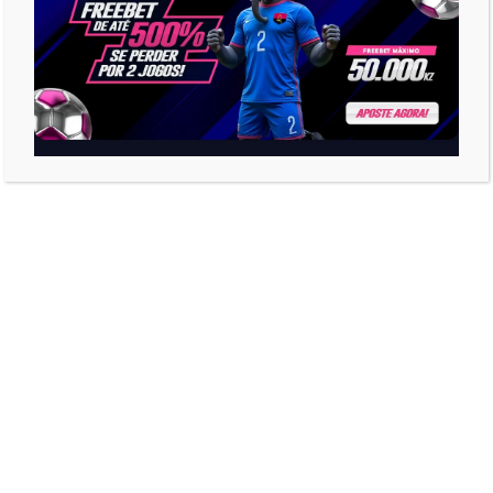
Wizy – Só Acreditares // Maybach
Flow
Rancho Sem Juízo feat. Eman
Chabas – Baixa No Roça (Prod.
Silibé)
Dupla Gelado De Mucua feat. Biba
– Burbulha