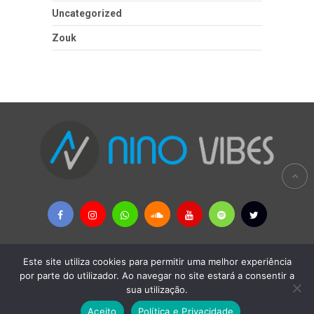
Uncategorized
Zouk
Este site utiliza cookies para permitir uma melhor experiência
por parte do utilizador. Ao navegar no site estará a consentir a
Copyright © 2026
Nino Vibes - MÚSICAS AFRICANAS & PALOP
sua utilização.
Política Privacidade
-
Remoção de Conteúdos
-
Contactos
-
Termos e Condições
Aceito
Política e Privacidade