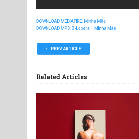
DOWNLOAD MEDIAFIRE: Minha Mãe
DOWNLOAD MP3: B-Lopera – Minha Mãe
PREV ARTICLE
Related Articles