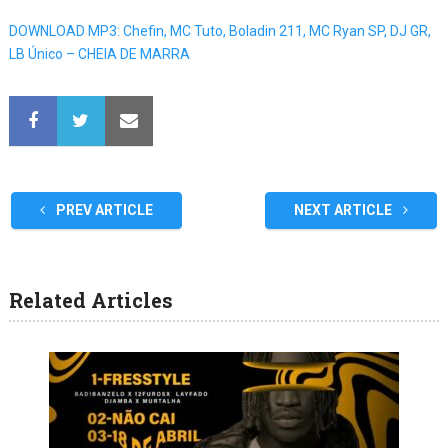
DOWNLOAD MP3: Chefin, MC Tuto, Boladin 211, MC Ryan SP, DJ GR,
LB Único – CHEIA DE MARRA
PREV ARTICLE
NEXT ARTICLE
Related Articles