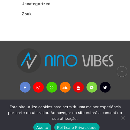
Uncategorized
Zouk
Este site utiliza cookies para permitir uma melhor experiência
Copyright © 2026
Nino Vibes - MÚSICAS AFRICANAS & PALOP
por parte do utilizador. Ao navegar no site estará a consentir a
sua utilização.
Política Privacidade
-
Remoção de Conteúdos
-
Contactos
-
Termos e Condições
Aceito
Política e Privacidade