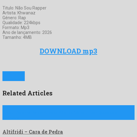
Titulo: Não Sou Rapper
Artista: Khwanaz
Género: Rap
Qualidade: 224kbps
Formato: Mp3
Ano de lançamento: 2026
Tamanho: 4MB
DOWNLOAD mp3
Prev Article
Next Article
Related Articles
Titulo: Cara de Pedra Artista: Altifridi Género: Rap Qualidade:
224kbps …
Altifridi – Cara de Pedra