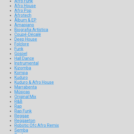
Afro Funk
Afro House
Afro Pop
Afrotech
Álbum & EP
Amapiano
Biografia Artística
Coupé-Décalé
Deep House
Folclore
Funk
Gospel
Hall Dance
Instrumental
Kizomba
Kompa
Kuduro
Kuduro & Afro House
Marrabenta
Músicas
Original Mix
R&B
Rap
Rap Funk
Reggae
Reggaeton
Robotic Ofc Afro Remix
Semba