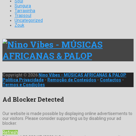
Soul
Sungura
Tarraxinha
Trapsoul
Uncategorized
Zouk
Copyright © 2026
Nino Vibes - MÚSICAS AFRICANAS & PALOP
Política Privacidade
-
Remoção de Conteúdos
-
Contactos
-
Termos e Condições
Ad Blocker Detected
Our website is made possible by displaying online advertisements to
our visitors. Please consider supporting us by disabling your ad
blocker.
Refresh