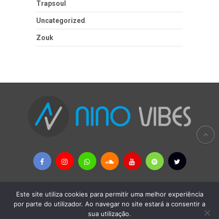
Trapsoul
Uncategorized
Zouk
Este site utiliza cookies para permitir uma melhor experiência
Copyright © 2026
Nino Vibes - MÚSICAS AFRICANAS & PALOP
por parte do utilizador. Ao navegar no site estará a consentir a
sua utilização.
Política Privacidade
-
Remoção de Conteúdos
-
Contactos
-