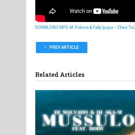
DOWNLOAD MP3: M. Pokora & Fally Ipupa – Chez Toi
PREV ARTICLE
Related Articles