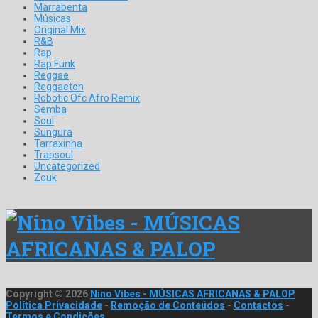
Marrabenta
Músicas
Original Mix
R&B
Rap
Rap Funk
Reggae
Reggaeton
Robotic Ofc Afro Remix
Semba
Soul
Sungura
Tarraxinha
Trapsoul
Uncategorized
Zouk
Copyright © 2026
Nino Vibes - MÚSICAS AFRICANAS & PALOP
Política Privacidade
-
Remoção de Conteúdos
-
Contactos
-
Termos e Condições