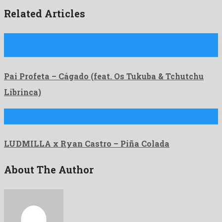
Related Articles
O renomado kudurista conhecido como Pai Profeta acaba de
disponibilizar …
Pai Profeta – Cágado (feat. Os Tukuba & Tchutchu
Librinca)
“Piña Colada” é o tema do novo projecto coloborativo de …
LUDMILLA x Ryan Castro – Piña Colada
About The Author