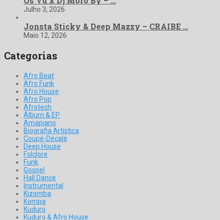
Os Vd x Dj Moro By – …
Julho 3, 2026
Jonsta Sticky & Deep Mazzy – CRAIBE …
Maio 12, 2026
Categorias
Afro Beat
Afro Funk
Afro House
Afro Pop
Afrotech
Álbum & EP
Amapiano
Biografia Artística
Coupé-Décalé
Deep House
Folclore
Funk
Gospel
Hall Dance
Instrumental
Kizomba
Kompa
Kuduro
Kuduro & Afro House