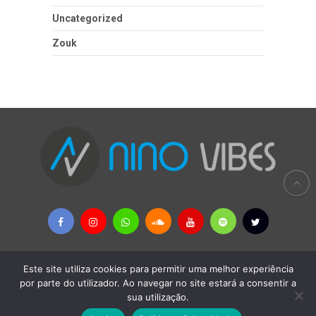
Uncategorized
Zouk
Este site utiliza cookies para permitir uma melhor experiência
Copyright © 2026
Nino Vibes - MÚSICAS AFRICANAS & PALOP
por parte do utilizador. Ao navegar no site estará a consentir a
sua utilização.
Política Privacidade
-
Remoção de Conteúdos
-
Contactos
-
Termos e Condições