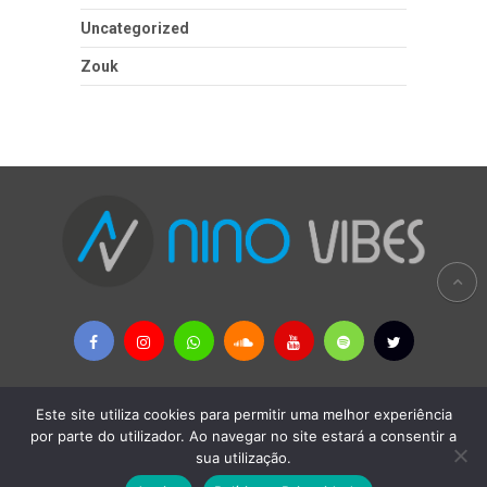
Uncategorized
Zouk
Este site utiliza cookies para permitir uma melhor experiência
Copyright © 2026
Nino Vibes - MÚSICAS AFRICANAS & PALOP
por parte do utilizador. Ao navegar no site estará a consentir a
sua utilização.
Política Privacidade
-
Remoção de Conteúdos
-
Contactos
-
Termos e Condições