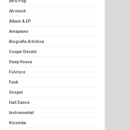
Afro Pop
Afrotech
Álbum & EP
Amapiano
Biografia Artística
Coupé-Décalé
Deep House
Folclore
Funk
Gospel
Hall Dance
Instrumental
Kizomba