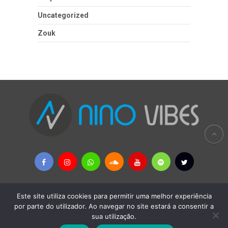
Uncategorized
Zouk
Este site utiliza cookies para permitir uma melhor experiência
Copyright © 2026
Nino Vibes - MÚSICAS AFRICANAS & PALOP
por parte do utilizador. Ao navegar no site estará a consentir a
sua utilização.
Política Privacidade
-
Remoção de Conteúdos
-
Contactos
-